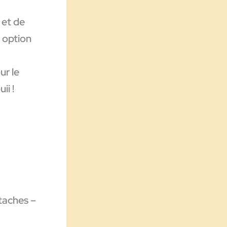
 et de
 option
ur le
ii !
staches –