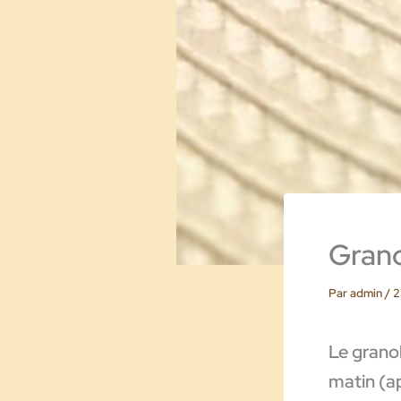
Grano
Par
admin
/
2
Le granol
matin (ap