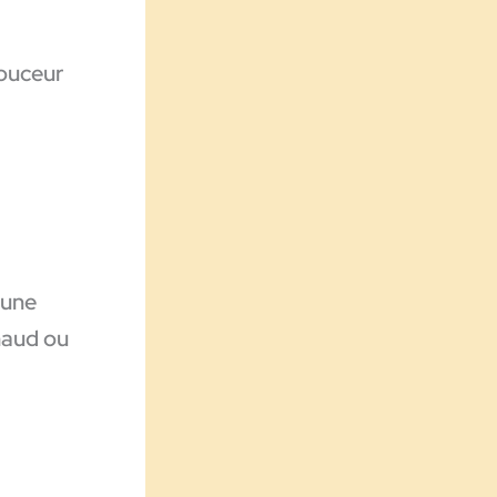
douceur
 une
haud ou