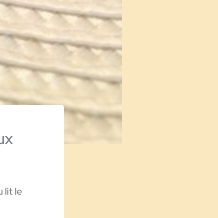
ux
lit le