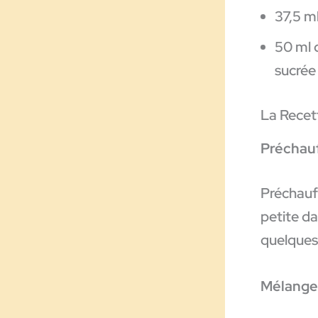
37,5 ml
50 ml d
sucrée 
La Recett
Préchauf
Préchauff
petite da
quelques 
Mélange